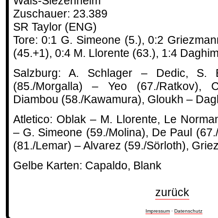
Wals-Siezenheim
Zuschauer: 23.389
SR Taylor (ENG)
Tore: 0:1 G. Simeone (5.), 0:2 Griezman
(45.+1), 0:4 M. Llorente (63.), 1:4 Daghi
Salzburg: A. Schlager – Dedic, S. B
(85./Morgalla) – Yeo (67./Ratkov), Ca
Diambou (58./Kawamura), Gloukh – Dagh
Atletico: Oblak – M. Llorente, Le Norman
– G. Simeone (59./Molina), De Paul (67.
(81./Lemar) – Alvarez (59./Sörloth), Gri
Gelbe Karten: Capaldo, Blank
zurück
Impressum
·
Datenschutz