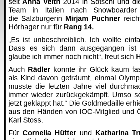
seit
Anna Veith
2014 in Sotschi und di
Team in Italien nach Snowboarder
die Salzburgerin
Mirjam Puchner
reich
Hörhager nur für
Rang 14.
„Es ist unbeschreiblich. Ich wollte einf
Dass es sich dann ausgegangen ist 
glaube ich immer noch nicht“, freut sich
H
Auch
Rädler
konnte ihr Glück kaum fa
als Kind davon geträumt, einmal Olympi
musste die letzten Jahre viel durchm
immer wieder zurückgekämpft. Umso sc
jetzt geklappt hat.“ Die Goldmedaille erh
aus den Händen von IOC-Mitglied und 
Karl Stoss.
Für
Cornelia Hütter
und
Katharina T