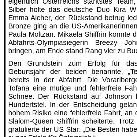
eigentlich Österreichs stärkstes Team
Silber holte das deutsche Duo Kira W
Emma Aicher, der Rückstand betrug ledig
Bronze ging an die US-Amerikanerinnen
Paula Moltzan. Mikaela Shiffrin konnte 
Abfahrts-Olympiasiegerin Breezy Jo
bringen, am Ende stand Rang vier zu Bu
Den Grundstein zum Erfolg für da
Geburtsjahr der beiden benannte, „T
bereits in der Abfahrt. Die Vorarlber
Tofana eine mutige und fehlerfreie Fahr
Schnee. Der Rückstand auf Johnson be
Hundertstel. In der Entscheidung gelang
hohem Risiko eine fehlerfreie Fahrt, an
Slalom-Queen Shiffrin scheiterte. Trot
gratulierte der US-Star: „Die Besten hab