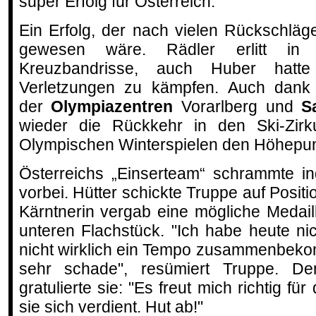
super Erfolg für Österreich.“
Ein Erfolg, der nach vielen Rückschlä
gewesen wäre. Rädler erlitt in i
Kreuzbandrisse, auch Huber hatt
Verletzungen zu kämpfen. Auch dank 
der
Olympiazentren
Vorarlberg und
S
wieder die Rückkehr in den Ski-Zir
Olympischen Winterspielen den Höhepunk
Österreichs „Einserteam“ schrammte in
vorbei. Hütter schickte Truppe auf Positi
Kärntnerin vergab eine mögliche Medail
unteren Flachstück. "Ich habe heute ni
nicht wirklich ein Tempo zusammenbeko
sehr schade", resümiert Truppe. De
gratulierte sie: "Es freut mich richtig f
sie sich verdient. Hut ab!"