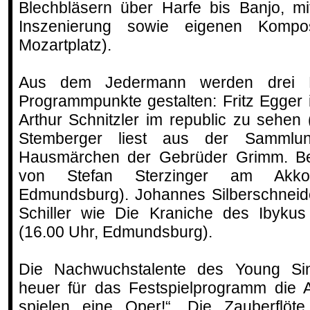
Blechbläsern über Harfe bis Banjo, m
Inszenierung sowie eigenen Kompos
Mozartplatz).
Aus dem Jedermann werden drei Da
Programmpunkte gestalten: Fritz Egger i
Arthur Schnitzler im republic zu sehen 
Stemberger liest aus der Sammlu
Hausmärchen der Gebrüder Grimm. Begl
von Stefan Sterzinger am Akko
Edmundsburg). Johannes Silberschneide
Schiller wie Die Kraniche des Ibyk
(16.00 Uhr, Edmundsburg).
Die Nachwuchstalente des Young Sin
heuer für das Festspielprogramm die 
spielen eine Oper!“, Die Zauberflöt