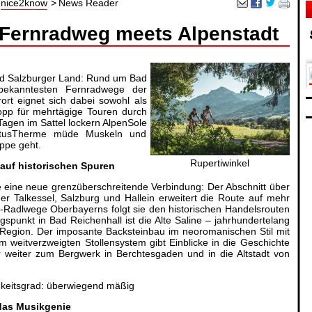
nice2know
News Reader
 Fernradweg meets Alpenstadt
d Salzburger Land: Rund um Bad
 bekanntesten Fernradwege der
ort eignet sich dabei sowohl als
pp für mehrtägige Touren durch
agen im Sattel lockern AlpenSole
rtusTherme müde Muskeln und
ppe geht.
Rupertiwinkel
 auf historischen Spuren
ife eine neue grenzüberschreitende Verbindung: Der Abschnitt über
r Talkessel, Salzburg und Hallein erweitert die Route auf mehr
er-Radlwege Oberbayerns folgt sie den historischen Handelsrouten
spunkt in Bad Reichenhall ist die Alte Saline – jahrhundertelang
 Region. Der imposante Backsteinbau im neoromanischen Stil mit
weitverzweigten Stollensystem gibt Einblicke in die Geschichte
 weiter zum Bergwerk in Berchtesgaden und in die Altstadt von
gkeitsgrad: überwiegend mäßig
das Musikgenie