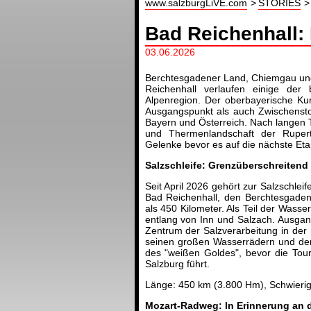
www.salzburgLiVE.com
STORIES
Bad Reichenhall:
03.06.2026
Berchtesgadener Land, Chiemgau un
Reichenhall verlaufen einige der
Alpenregion. Der oberbayerische Kur
Ausgangspunkt als auch Zwischensto
Bayern und Österreich. Nach langen T
und Thermenlandschaft der Rupe
Gelenke bevor es auf die nächste Eta
Salzschleife: Grenzüberschreitend
Seit April 2026 gehört zur Salzschle
Bad Reichenhall, den Berchtesgadene
als 450 Kilometer. Als Teil der Wass
entlang von Inn und Salzach. Ausgang
Zentrum der Salzverarbeitung in der
seinen großen Wasserrädern und dem 
des "weißen Goldes", bevor die Tour
Salzburg führt.
Länge: 450 km (3.800 Hm), Schwieri
Mozart-Radweg: In Erinnerung an 