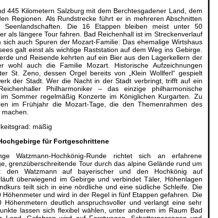
nd 445 Kilometern Salzburg mit dem Berchtesgadener Land, dem
en Regionen. Als Rundstrecke führt er in mehreren Abschnitten
d Seenlandschaften. Die 16 Etappen bleiben meist unter 50
er als längere Tour fahren. Bad Reichenhall ist im Streckenverlauf
den sich auch Spuren der Mozart-Familie: Das ehemalige Wirtshaus
sees galt einst als wichtige Raststation auf dem Weg ins Gebirge.
erde und Reisende kehrten auf ein Bier aus den Lagerkellern der
er wohl auch die Familie Mozart. Historische Aufzeichnungen
St. Zeno, dessen Orgel bereits von „Klein Wollferl“ gespielt
k der Stadt. Wer die Nacht in der Stadt verbringt, trifft auf ein
eichenhaller Philharmoniker – das einzige philharmonische
 im Sommer regelmäßig Konzerte im Königlichen Kurgarten. Zu
en im Frühjahr die Mozart-Tage, die den Themenrahmen des
r machen.
keitsgrad: mäßig
chgebirge für Fortgeschrittene
nge Watzmann-Hochkönig-Runde richtet sich an erfahrene
ige, grenzüberschreitende Tour durch das alpine Gelände rund um
n: den Watzmann auf bayerischer und den Hochkönig auf
erläuft überwiegend im Gebirge und verbindet Täler, Höhenlagen
kurs teilt sich in eine nördliche und eine südliche Schleife. Die
0 Höhenmeter und wird in der Regel in fünf Etappen gefahren. Die
00 Höhenmetern deutlich anspruchsvoller und verlangt eine sehr
spunkte lassen sich flexibel wählen, unter anderem im Raum Bad