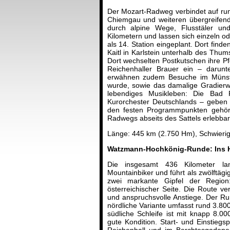
Der Mozart-Radweg verbindet auf ru
Chiemgau und weiteren übergreifend
durch alpine Wege, Flusstäler un
Kilometern und lassen sich einzeln od
als 14. Station eingeplant. Dort fin
Kaitl in Karlstein unterhalb des Thum
Dort wechselten Postkutschen ihre Pf
Reichenhaller Brauer ein – darunt
erwähnen zudem Besuche im Münster 
wurde, sowie das damalige Gradierwer
lebendiges Musikleben: Die Bad R
Kurorchester Deutschlands – geben
den festen Programmpunkten gehör
Radwegs abseits des Sattels erlebba
Länge: 445 km (2.750 Hm), Schwierig
Watzmann-Hochkönig-Runde: Ins Ho
Die insgesamt 436 Kilometer la
Mountainbiker und führt als zwölftäg
zwei markante Gipfel der Regio
österreichischer Seite. Die Route v
und anspruchsvolle Anstiege. Der Rund
nördliche Variante umfasst rund 3.80
südliche Schleife ist mit knapp 8.0
gute Kondition. Start- und Einstieg