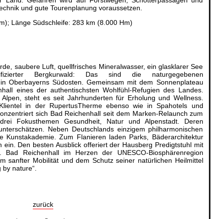
r Land. Gefahren wird auf Forstwegen, Schotterpassagen und
technik und gute Tourenplanung voraussetzen.
m); Länge Südschleife: 283 km (8.000 Hm)
de, saubere Luft, quellfrisches Mineralwasser, ein glasklarer See
ifizierter Bergkurwald: Das sind die naturgegebenen
ts in Oberbayerns Südosten. Gemeinsam mit dem Sonnenplateau
hall eines der authentischsten Wohlfühl-Refugien des Landes.
pen, steht es seit Jahrhunderten für Erholung und Wellness.
 Klientel in der RupertusTherme ebenso wie in Spahotels und
onzentriert sich Bad Reichenhall seit dem Marken-Relaunch zum
drei Fokusthemen Gesundheit, Natur und Alpenstadt. Deren
u unterschätzen. Neben Deutschlands einzigem philharmonischen
ne Kunstakademie. Zum Flanieren laden Parks, Bäderarchitektur
n ein. Den besten Ausblick offeriert der Hausberg Predigtstuhl mit
ahn. Bad Reichenhall im Herzen der UNESCO-Biosphärenregion
 sanfter Mobilität und dem Schutz seiner natürlichen Heilmittel
 by nature“.
zurück