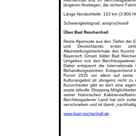
Reichenhall und im Berchtesgadene
längeren Anstiegen, die sichere Fahr
Länge Nordschleife: 153 km (3.800 H
Schwierigkeitsgrad: anspruchsvoll
Über Bad Reichenhall
Reine Alpensole aus den Tiefen der Er
und Deutschlands erster zert
Alleinstellungsmerkmale des Kuror
Bayerisch Gmain bildet Bad Reichen
Umgeben von den Berchtesgadener Al
Dabei entspannt die internationale
Behandlungszentren. Entsprechend k
Purort 2025 vor allem auf seine 
Kulturangebot ist übrigens nicht z
Kurorchester gibt es dort eine eige
sowie stilvolle Shopping-Möglichkeite
seiner historischen Kabinenseilb
Berchtesgadener Land hat sich zudem
verschrieben und ist damit „nachhaltig
www.bad-reichenhall.de