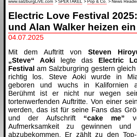
www.salzburgLiVE.com
SPEKTAKEL
Pop & Co.
News Reade
Electric Love Festival 2025
und Alan Walker heizen ein
04.07.2025
Mit dem Auftritt von
Steven Hiroy
„Steve“ Aoki
legte das
Electric L
Festival
am Salzburgring gestern gleich
richtig los. Steve Aoki wurde in Mi
geboren und wuchs in Kalifornien a
Berühmt ist er nicht nur wegen sei
tortenwerfenden Auftritte. Von einer sei
werden, das ist für seine Fans das Grö
und der Aufschrift
“cake me”
ve
Aufmerksamkeit zu gewinnen und e
abzubekommen. Er zählt zu den Top-