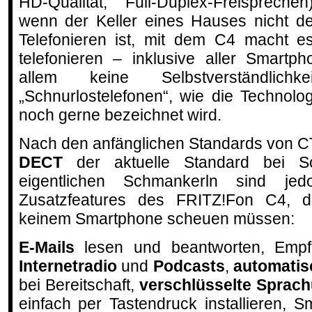
HD-Qualität, Full-Duplex-Freispreche
wenn der Keller eines Hauses nicht d
Telefonieren ist, mit dem C4 macht e
telefonieren – inklusive aller Smartph
allem keine Selbstverständlich
„Schnurlostelefonen“, wie die Technol
noch gerne bezeichnet wird.
Nach den anfänglichen Standards von CT
DECT
der aktuelle Standard bei Sch
eigentlichen Schmankerln sind jed
Zusatzfeatures des FRITZ!Fon C4, d
keinem Smartphone scheuen müssen:
E-Mails
lesen und beantworten, Em
Internetradio
und
Podcasts
,
automatis
bei Bereitschaft,
verschlüsselte Sprac
einfach per Tastendruck installieren, 