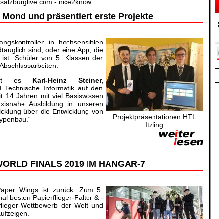
salzburglive.com - nice2know
 Mond und präsentiert erste Projekte
angskontrollen in hochsensiblen
tauglich sind, oder eine App, die
ist: Schüler von 5. Klassen der
e Abschlussarbeiten.
ringt es
Karl-Heinz Steiner,
nd Technische Informatik auf den
 14 Jahren mit viel Basiswissen
axisnahe Ausbildung in unseren
cklung über die Entwicklung von
Projektpräsentationen HTL
typenbau.“
Itzling
ORLD FINALS 2019 IM HANGAR-7
 Paper Wings ist zurück: Zum 5.
al besten Papierflieger-Falter & -
flieger-Wettbewerb der Welt und
ufzeigen.