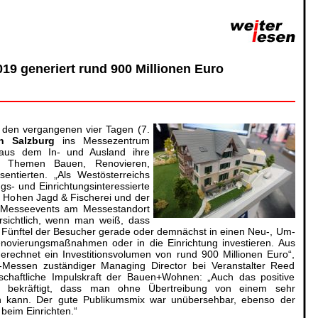
9 generiert rund 900 Millionen Euro
 den vergangenen vier Tagen (7.
 Salzburg
ins Messezentrum
 aus dem In- und Ausland ihre
 Themen Bauen, Renovieren,
entierten. „Als Westösterreichs
gs- und Einrichtungsinteressierte
Hohen Jagd & Fischerei und der
i Messeevents am Messestandort
sichtlich, wenn man weiß, dass
r Fünftel der Besucher gerade oder demnächst in einen Neu-, Um-
novierungsmaßnahmen oder in die Einrichtung investieren. Aus
rechnet ein Investitionsvolumen von rund 900 Millionen Euro“,
-Messen zuständiger Managing Director bei Veranstalter Reed
tschaftliche Impulskraft der Bauen+Wohnen: „Auch das positive
ft bekräftigt, dass man ohne Übertreibung von einem sehr
en kann. Der gute Publikumsmix war unübersehbar, ebenso der
beim Einrichten.“