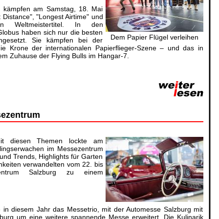
en kämpfen am Samstag, 18. Mai
t Distance", "Longest Airtime" und
n Weltmeistertitel. In den
Globus haben sich nur die besten
Dem Papier Flügel verleihen
rchgesetzt. Sie kämpfen bei der
die Krone der internationalen Papierflieger-Szene – und das in
em Zuhause der Flying Bulls im Hangar-7.
sezentrum
t diesen Themen lockte am
lingserwachen im Messezentrum
und Trends, Highlights für Garten
hkeiten verwandelten vom 22. bis
trum Salzburg zu einem
 in diesem Jahr das Messetrio, mit der Automesse Salzburg mit
urg um eine weitere spannende Messe erweitert. Die Kulinarik