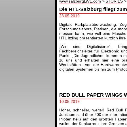
www.salzburgLiVE.com
STORIES
Die HTL-Salzburg fliegt zum
23.05.2019
Digitale Parkplatzüberwachung, Zug
Forschungslabors, Platinen, die mond
messen kann, wie voll eine Flasche 
HTL Itzling präsentierten kürzlich ihr
„Wir sind Digitalisierer“, b
Fachbereichsleiter für Elektronik u
Punkt. „Die Jugendlichen kommen mit
zu uns und erhalten hier eine pr
Werkstätten - von der Hardwareentwi
digitalen Systemen bis hin zum Proto
RED BULL PAPER WINGS W
10.05.2019
Höher, schneller, weiter! Red Bull
Jubiläum sind über 200 der internation
Piloten heiß auf den größten Papier
wollen der Konkurrenz ihre Grenzen a