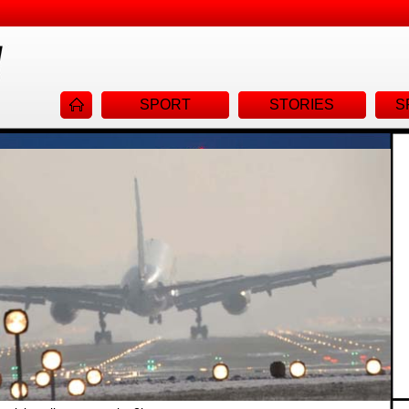
Navigat
SPORT
STORIES
S
überspr