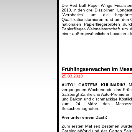
Die Red Bull Paper Wings Finalist
2019, in den drei Disziplinen "Longes
"Aerobatics" um die begehrte
Qualifikationsturnieren rund um den 
nationalen Papierfliegerpiloten du
Papierflieger-Weltmeisterschaft um 
einer außergewöhnlichen Location: d
Frühlingserwachen im Mes
25.03.2019
AUTO! GARTEN! KULINARIK!
Mi
vergangenen Wochenende das Früh
Salzburg! Zahlreiche Auto-Premieren 
und Balkon und g’schmackige Köstlic
zum 24. März das Messezen
Besuchermagneten.
Vier unter einem Dach:
Zum ersten Mal seit Bestehen wurde
CarMediaWorld und der Garten Salzb