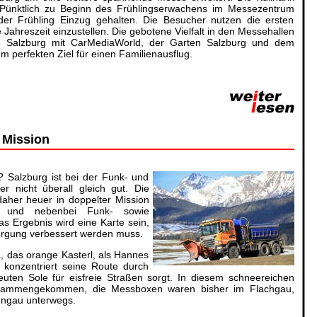
. Pünktlich zu Beginn des Frühlingserwachens im Messezentrum
der Frühling Einzug gehalten. Die Besucher nutzen die ersten
Jahreszeit einzustellen. Die gebotene Vielfalt in den Messehallen
 Salzburg mit CarMediaWorld, der Garten Salzburg und dem
m perfekten Ziel für einen Familienausflug.
 Mission
 Salzburg ist bei der Funk- und
er nicht überall gleich gut. Die
daher heuer in doppelter Mission
n und nebenbei Funk- sowie
s Ergebnis wird eine Karte sein,
sorgung verbessert werden muss.
a, das orange Kasterl, als Hannes
 konzentriert seine Route durch
euten Sole für eisfreie Straßen sorgt. In diesem schneereichen
zusammengekommen, die Messboxen waren bisher im Flachgau,
ungau unterwegs.