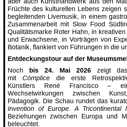
aber auch Kunsthandwerk aus den Mater
Früchte des kulturellen Lebens zeigen s
begleitenden Livemusik, in einem gast
Zusammenarbeit mit Slow Food Südtiro
Qualitätsmarke Roter Hahn, in kreativen
und Erwachsene, in Vorträgen von Expe
Botanik, flankiert von Führungen in die u
Entdeckungstour auf der Museumsmei
Noch
bis 24. Mai 2026
zeigt das
mit
Cómplice
die erste Retrospekti
Künstlers René Francisco – e
Wechselwirkungen zwischen Kunst
Pädagogik. Die Schau rundet das kura
Invention of Europe. A Tricontinental 
Beziehungen zwischen Europa und Mi
beleuchtet.