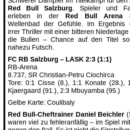
Schwerer Dämpfer im Titelkampf für den
Red Bull Salzburg
. Spieler und F
erleben in der
Red Bull Arena
e
Wellenbad der Gefühle. Im Ergebnis 
irrer Thriller mit einer bitteren Niederlage
die Bullen – Chance auf den Titel so
nahezu Futsch.
FC RB Salzburg – LASK 2:3 (1:1)
RB-Arena
8.737, SR Christian-Petru Ciochirca
Tore: 0:1 Cisse (8.), 1:1 Konate (28.), 1
Kjaergaard (91.), 2:3 Mbuyamba (95.)
Gelbe Karte: Coulibaly
Red Bull-Cheftrainer
Daniel Beichler
(
waren viel zu fehleranfällig – im Spiel m